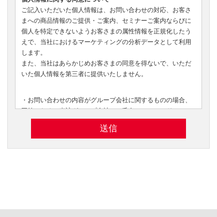
ご記入いただいた個人情報は、お問い合わせの対応、お客さ
まへの商品情報のご提供・ご案内、セミナーご案内ならびに
個人を特定できないようお客さまの属性情報を正規化したう
えで、当社におけるマーケティングの分析データとして利用
します。
また、当社はあらかじめお客さまの同意を得ないで、いただ
いた個人情報を第三者に提供いたしません。
・お問い合わせの内容がグループ会社に関するものの場合、
回答のために当該グループ会社へ、氏名、メールアドレス、
お問い合わせ内容等を、
問い合わせ管理システム内またはメールで転送し、当該
グ
ループ会社
から回答させていただく場合があります。
・転送されたお客さまの個人情報は、転送先のグループ会社
の個人情報保護方針に則り、管理されます。
・本フォームにより取得したご本人さまの情報は、利用目的
の達成の必要な範囲において、ご本人さまの情報の取扱いを
当社基準を満たした
委託先に委託する場合があります。