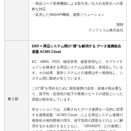
・商品コード変換機能による取引先／仕入れ先取引への柔
軟な対応
・拡充したWebAPI機能、連携ソリューション
講師
インフォコム株式会社
ERP × 周辺システム間の“溝”を解消する データ連携統合
基盤 ACMS Cloud
EC、WMS、POS、物流管理、顧客管理など、サプライチ
ェーンを構成する周辺システムは高度化・多様化していま
す。その結果、基幹システムとの連携は年々複雑化し、シ
ステム間に断絶が生じています。
この“溝”を埋めるために個別連携の追加・改修が積み重な
り、保守性・拡張性の低下や業務スピードの遅延といった
第２部
課題が顕在化しています。
本セッションでは、分断されたデータ連携を一元的に管理
する連携基盤「ACMS Cloud」による周辺システム連携の
複雑化や個別開発の増大、保守負荷の課題をどのように解
消するかを紹介するとともに、「GRANDIT」との連携に