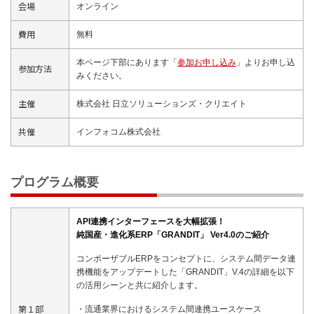
会場
オンライン
費用
無料
本ページ下部にあります「
参加お申し込み
」よりお申し込
参加方法
みください。
主催
株式会社 日立ソリューションズ・クリエイト
共催
インフォコム株式会社
プログラム概要
API連携インターフェースを大幅拡張！
純国産・進化系ERP「GRANDIT」 Ver4.0のご紹介
コンポーザブルERPをコンセプトに、システム間データ連
携機能をアップデートした「GRANDIT」V.4の詳細を以下
の活用シーンと共に紹介します。
第１部
・流通業界におけるシステム間連携ユースケース